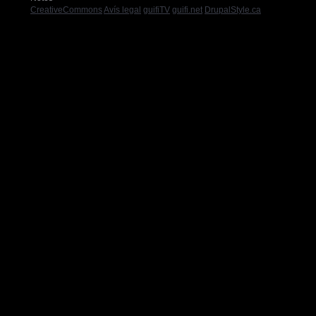
CreativeCommons
Avís legal
guifiTV
guifi.net
DrupalStyle.ca