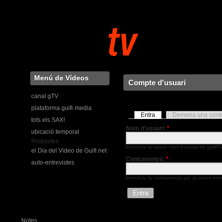
Menú de Vídeos
Compte d'usuari
canal gTV
plataforma guifi·media
Entra
Demana una cont
tots els SAX!
Nom d'usuari:
*
ubicació temporal
Propostes:
Introduïu el vostre nom d'usuari de guifiTV 
el Dia del Video de Guifi.net
Contrasenya:
*
auto-entrevistes
Introduïu la contrasenya per al vostre nom
Notes